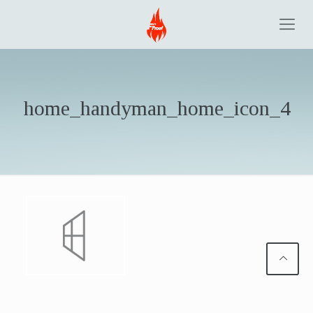
home_handyman_home_icon_4