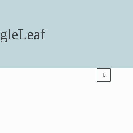
gleLeaf